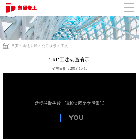
联系我们
RJP工法
科学实验
体系认证
员工之家
CLOSE
SMW工法
首页
>
走进东通
>
公司视频
> 正文
TRD工法动画演示
发布日期：2018-10-10