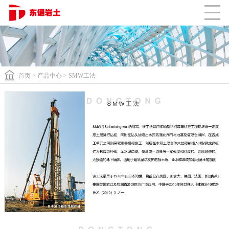
联系我们
RJP工法
科学实验
体系认证
员工之家
CLOSE
SMW工法
首页
>
产品中心
> SMW工法