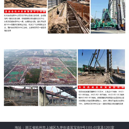
地址：浙江省杭州市上城区九堡街道茧宝街9号1101-01室及1201室